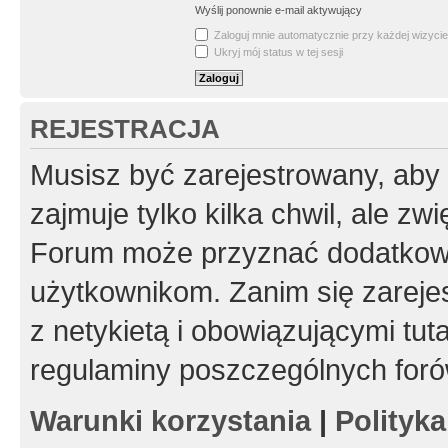
Wyślij ponownie e-mail aktywujący
Zaloguj mnie automatycznie przy każdej wizycie
Ukryj mój status w tej sesji
REJESTRACJA
Musisz być zarejestrowany, aby
zajmuje tylko kilka chwil, ale z
Forum może przyznać dodatkow
użytkownikom. Zanim się zarejes
z netykietą i obowiązującymi tut
regulaminy poszczególnych foró
Warunki korzystania
|
Polityk