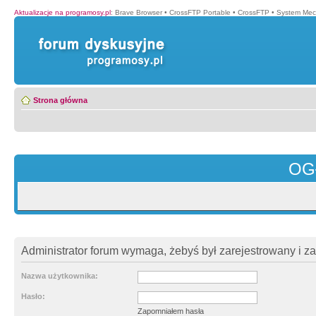
Aktualizacje na programosy.pl
:
Brave Browser
•
CrossFTP Portable
•
CrossFTP
•
System Mec
Strona główna
OG
Administrator forum wymaga, żebyś był zarejestrowany i z
Nazwa użytkownika:
Hasło:
Zapomniałem hasła