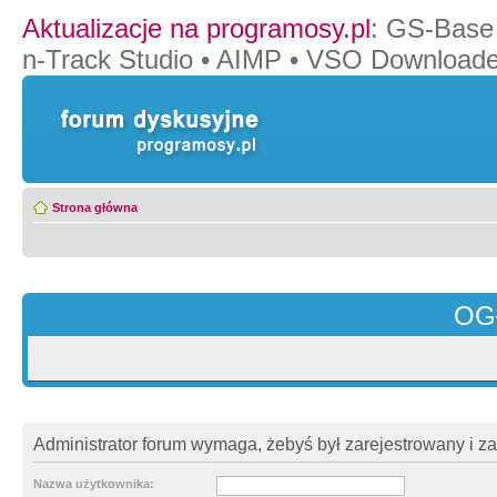
Aktualizacje na programosy.pl
:
GS-Base
n-Track Studio
•
AIMP
•
VSO Downloade
Strona główna
OG
Administrator forum wymaga, żebyś był zarejestrowany i z
Nazwa użytkownika: