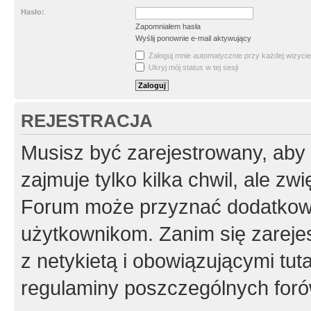
Hasło:
Zapomniałem hasła
Wyślij ponownie e-mail aktywujący
Zaloguj mnie automatycznie przy każdej wizycie
Ukryj mój status w tej sesji
REJESTRACJA
Musisz być zarejestrowany, aby
zajmuje tylko kilka chwil, ale z
Forum może przyznać dodatkow
użytkownikom. Zanim się zarejes
z netykietą i obowiązującymi tut
regulaminy poszczególnych foró