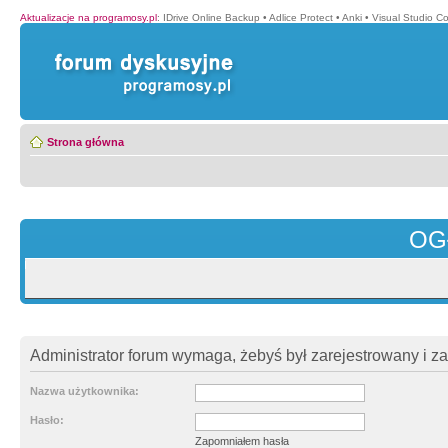
Aktualizacje na programosy.pl
:
IDrive Online Backup
•
Adlice Protect
•
Anki
•
Visual Studio C
Strona główna
OG
Administrator forum wymaga, żebyś był zarejestrowany i z
Nazwa użytkownika:
Hasło:
Zapomniałem hasła