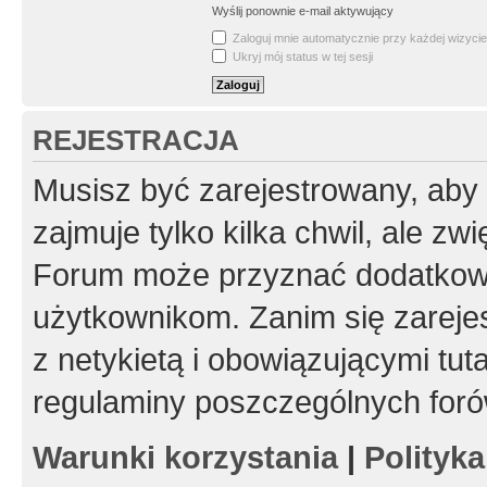
Wyślij ponownie e-mail aktywujący
Zaloguj mnie automatycznie przy każdej wizycie
Ukryj mój status w tej sesji
REJESTRACJA
Musisz być zarejestrowany, aby
zajmuje tylko kilka chwil, ale z
Forum może przyznać dodatkow
użytkownikom. Zanim się zarejes
z netykietą i obowiązującymi tut
regulaminy poszczególnych foró
Warunki korzystania
|
Polityk