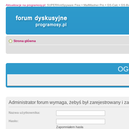
Aktualizacje na programosy.pl
:
SUPERAntiSpyware Free
•
MailWasher Pro
•
GS-Calc
•
GS-B
Strona główna
OG
Administrator forum wymaga, żebyś był zarejestrowany i z
Nazwa użytkownika:
Hasło:
Zapomniałem hasła