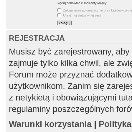
Wyślij ponownie e-mail aktywujący
Zaloguj mnie automatycznie przy każdej wizycie
Ukryj mój status w tej sesji
REJESTRACJA
Musisz być zarejestrowany, aby
zajmuje tylko kilka chwil, ale z
Forum może przyznać dodatkow
użytkownikom. Zanim się zarejes
z netykietą i obowiązującymi tut
regulaminy poszczególnych foró
Warunki korzystania
|
Polityk