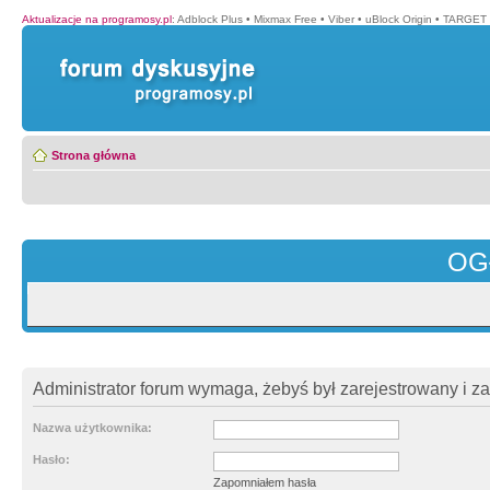
Aktualizacje na programosy.pl
:
Adblock Plus
•
Mixmax Free
•
Viber
•
uBlock Origin
•
TARGET 
Strona główna
OG
Administrator forum wymaga, żebyś był zarejestrowany i z
Nazwa użytkownika:
Hasło:
Zapomniałem hasła