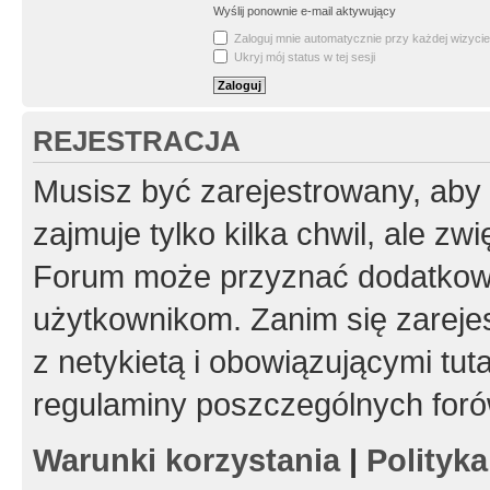
Wyślij ponownie e-mail aktywujący
Zaloguj mnie automatycznie przy każdej wizycie
Ukryj mój status w tej sesji
REJESTRACJA
Musisz być zarejestrowany, aby
zajmuje tylko kilka chwil, ale z
Forum może przyznać dodatkow
użytkownikom. Zanim się zarejes
z netykietą i obowiązującymi tut
regulaminy poszczególnych foró
Warunki korzystania
|
Polityk