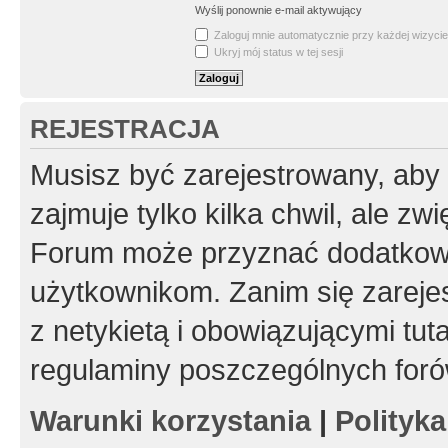
Wyślij ponownie e-mail aktywujący
Zaloguj mnie automatycznie przy każdej wizycie
Ukryj mój status w tej sesji
REJESTRACJA
Musisz być zarejestrowany, aby
zajmuje tylko kilka chwil, ale z
Forum może przyznać dodatkow
użytkownikom. Zanim się zarejes
z netykietą i obowiązującymi tut
regulaminy poszczególnych foró
Warunki korzystania
|
Polityk