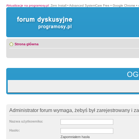
Aktualizacje na programosy.pl
:
Zero Install
•
Advanced SystemCare Free
•
Google Chrome
•
Strona główna
OG
Administrator forum wymaga, żebyś był zarejestrowany i z
Nazwa użytkownika:
Hasło:
Zapomniałem hasła