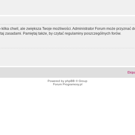
ko kilka chwil, ale zwiększa Twoje możliwości. Administrator Forum może przyzna
tutaj zasadami. Pamiętaj także, by czytać regulaminy poszczególnych forów.
Ekip
Powered by
phpBB
© Group
Forum Programosy.pl