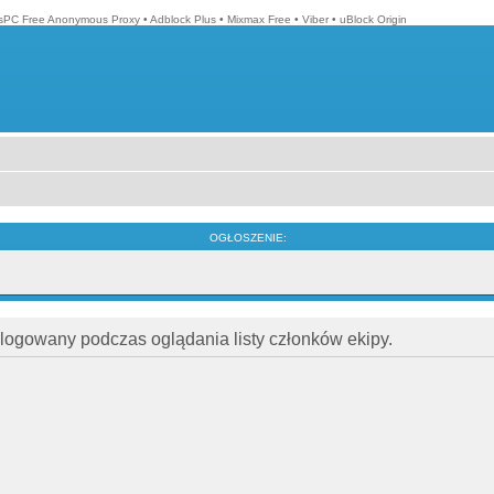
isPC Free Anonymous Proxy
•
Adblock Plus
•
Mixmax Free
•
Viber
•
uBlock Origin
OGŁOSZENIE:
alogowany podczas oglądania listy członków ekipy.