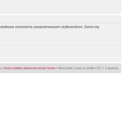
ć dodatkowe zezwolenia zarejestrowanym użytkownikom. Zanim się
a
•
Usuń cookies utworzone przez forum
• Wszystkie czasy w strefie UTC + 2 godziny