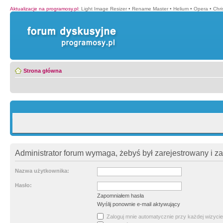
Aktualizacje na programosy.pl
:
Light Image Resizer
•
Rename Master
•
Helium
•
Opera
•
Chr
Strona główna
Administrator forum wymaga, żebyś był zarejestrowany i z
Nazwa użytkownika:
Hasło:
Zapomniałem hasła
Wyślij ponownie e-mail aktywujący
Zaloguj mnie automatycznie przy każdej wizycie