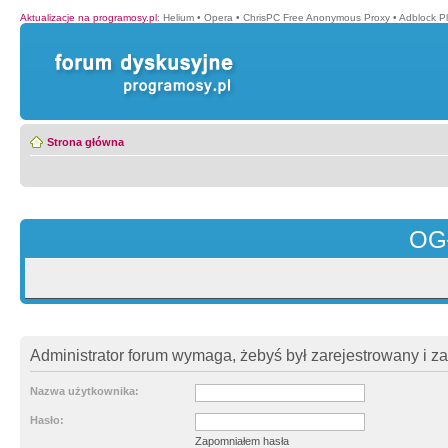
Aktualizacje na programosy.pl
:
Helium
•
Opera
•
ChrisPC Free Anonymous Proxy
•
Adblock P
Strona główna
OG
Administrator forum wymaga, żebyś był zarejestrowany i z
Nazwa użytkownika:
Hasło:
Zapomniałem hasła