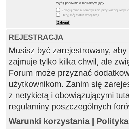
Wyślij ponownie e-mail aktywujący
Zaloguj mnie automatycznie przy każdej wizycie
Ukryj mój status w tej sesji
REJESTRACJA
Musisz być zarejestrowany, aby
zajmuje tylko kilka chwil, ale z
Forum może przyznać dodatkow
użytkownikom. Zanim się zarejes
z netykietą i obowiązującymi tut
regulaminy poszczególnych foró
Warunki korzystania
|
Polityk