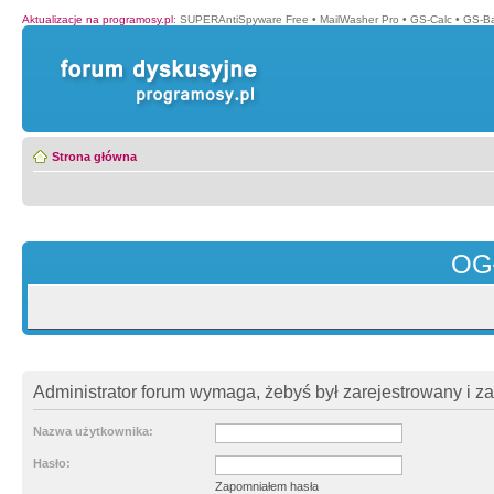
Aktualizacje na programosy.pl
:
SUPERAntiSpyware Free
•
MailWasher Pro
•
GS-Calc
•
GS-B
Strona główna
OG
Administrator forum wymaga, żebyś był zarejestrowany i z
Nazwa użytkownika:
Hasło:
Zapomniałem hasła