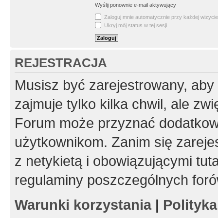
Wyślij ponownie e-mail aktywujący
Zaloguj mnie automatycznie przy każdej wizycie
Ukryj mój status w tej sesji
REJESTRACJA
Musisz być zarejestrowany, aby
zajmuje tylko kilka chwil, ale z
Forum może przyznać dodatkow
użytkownikom. Zanim się zarejes
z netykietą i obowiązującymi tut
regulaminy poszczególnych foró
Warunki korzystania
|
Polityk