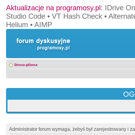
Aktualizacje na programosy.pl
:
IDrive O
Studio Code
•
VT Hash Check
•
Alternat
Helium
•
AIMP
Strona główna
OG
Administrator forum wymaga, żebyś był zarejestrowany i z