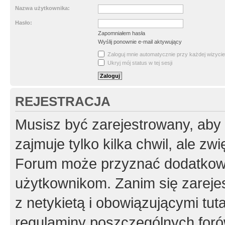
Nazwa użytkownika:
Hasło:
Zapomniałem hasła
Wyślij ponownie e-mail aktywujący
Zaloguj mnie automatycznie przy każdej wizycie
Ukryj mój status w tej sesji
REJESTRACJA
Musisz być zarejestrowany, aby
zajmuje tylko kilka chwil, ale z
Forum może przyznać dodatkow
użytkownikom. Zanim się zarejes
z netykietą i obowiązującymi tut
regulaminy poszczególnych foró