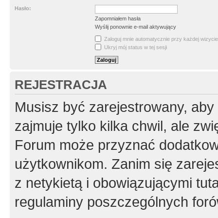
Hasło:
Zapomniałem hasła
Wyślij ponownie e-mail aktywujący
Zaloguj mnie automatycznie przy każdej wizycie
Ukryj mój status w tej sesji
REJESTRACJA
Musisz być zarejestrowany, aby
zajmuje tylko kilka chwil, ale z
Forum może przyznać dodatkow
użytkownikom. Zanim się zarejes
z netykietą i obowiązującymi tut
regulaminy poszczególnych foró