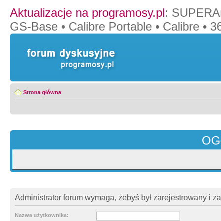
Aktualizacje na programosy.pl
:
SUPERAn
GS-Base
•
Calibre Portable
•
Calibre
•
36
Strona główna
OG
Administrator forum wymaga, żebyś był zarejestrowany i z
Nazwa użytkownika: