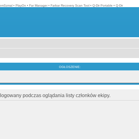
emSzmal
•
PlayOn
•
Far Manager
•
Farbar Recovery Scan Tool
•
Q-Dir Portable
•
Q-Dir
OGŁOSZENIE:
alogowany podczas oglądania listy członków ekipy.