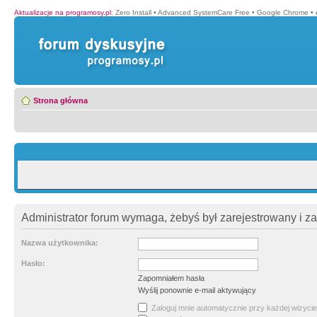
Aktualizacje na programosy.pl
:
Zero Install
•
Advanced SystemCare Free
•
Google Chrome
•
Strona główna
Administrator forum wymaga, żebyś był zarejestrowany i z
Nazwa użytkownika:
Hasło:
Zapomniałem hasła
Wyślij ponownie e-mail aktywujący
Zaloguj mnie automatycznie przy każdej wizycie