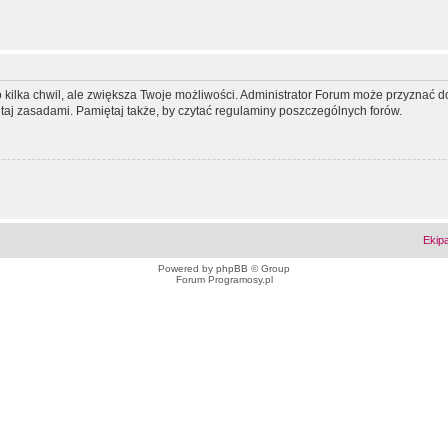
ko kilka chwil, ale zwiększa Twoje możliwości. Administrator Forum może przyzna
tutaj zasadami. Pamiętaj także, by czytać regulaminy poszczególnych forów.
Ekip
Powered by
phpBB
© Group
Forum Programosy.pl