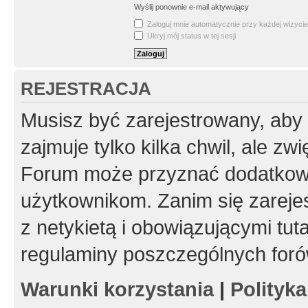
Wyślij ponownie e-mail aktywujący
Zaloguj mnie automatycznie przy każdej wizycie
Ukryj mój status w tej sesji
REJESTRACJA
Musisz być zarejestrowany, aby
zajmuje tylko kilka chwil, ale z
Forum może przyznać dodatkow
użytkownikom. Zanim się zarejes
z netykietą i obowiązującymi tut
regulaminy poszczególnych foró
Warunki korzystania
|
Polityk