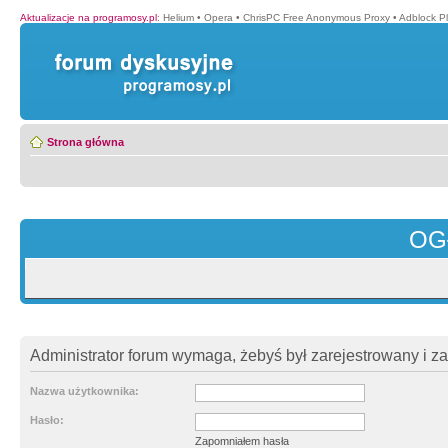
Aktualizacje na programosy.pl
:
Helium
•
Opera
•
ChrisPC Free Anonymous Proxy
•
Adblock P
Strona główna
OG
Administrator forum wymaga, żebyś był zarejestrowany i z
Nazwa użytkownika:
Hasło:
Zapomniałem hasła