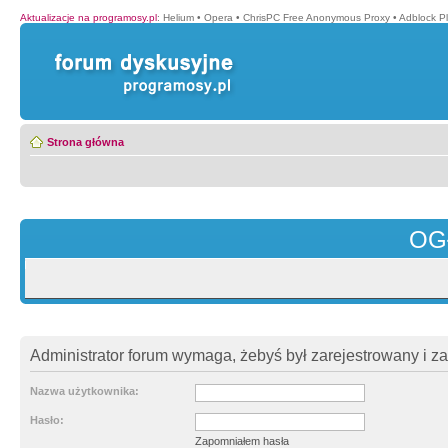
Aktualizacje na programosy.pl
:
Helium
•
Opera
•
ChrisPC Free Anonymous Proxy
•
Adblock P
Strona główna
OG
Administrator forum wymaga, żebyś był zarejestrowany i z
Nazwa użytkownika:
Hasło:
Zapomniałem hasła