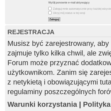
Wyślij ponownie e-mail aktywujący
Zaloguj mnie automatycznie przy każdej wizycie
Ukryj mój status w tej sesji
REJESTRACJA
Musisz być zarejestrowany, aby
zajmuje tylko kilka chwil, ale z
Forum może przyznać dodatkow
użytkownikom. Zanim się zarejes
z netykietą i obowiązującymi tut
regulaminy poszczególnych foró
Warunki korzystania
|
Polityk