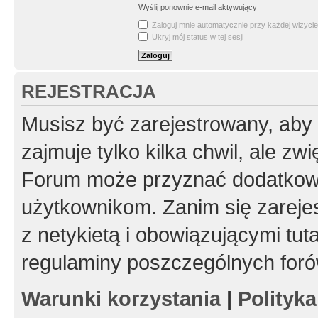
Wyślij ponownie e-mail aktywujący
Zaloguj mnie automatycznie przy każdej wizycie
Ukryj mój status w tej sesji
REJESTRACJA
Musisz być zarejestrowany, aby
zajmuje tylko kilka chwil, ale z
Forum może przyznać dodatkow
użytkownikom. Zanim się zarejes
z netykietą i obowiązującymi tut
regulaminy poszczególnych foró
Warunki korzystania
|
Polityk