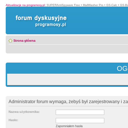
Aktualizacje na programosy.pl
:
SUPERAntiSpyware Free
•
MailWasher Pro
•
GS-Calc
•
GS-B
Strona główna
OG
Administrator forum wymaga, żebyś był zarejestrowany i z
Nazwa użytkownika:
Hasło:
Zapomniałem hasła