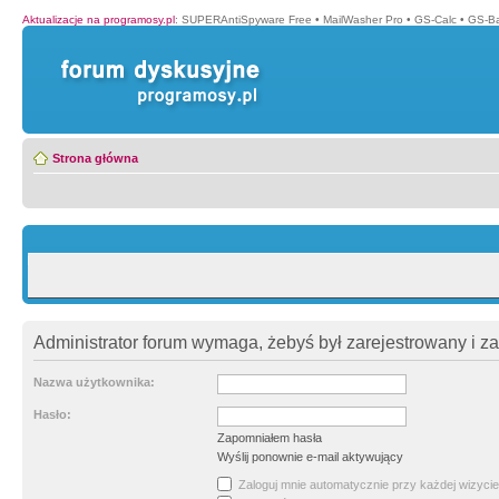
Aktualizacje na programosy.pl
:
SUPERAntiSpyware Free
•
MailWasher Pro
•
GS-Calc
•
GS-B
Strona główna
Administrator forum wymaga, żebyś był zarejestrowany i z
Nazwa użytkownika:
Hasło:
Zapomniałem hasła
Wyślij ponownie e-mail aktywujący
Zaloguj mnie automatycznie przy każdej wizycie