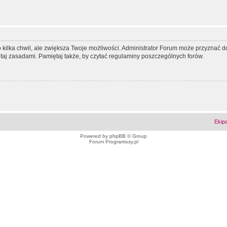
ko kilka chwil, ale zwiększa Twoje możliwości. Administrator Forum może przyzna
tutaj zasadami. Pamiętaj także, by czytać regulaminy poszczególnych forów.
Ekip
Powered by
phpBB
© Group
Forum Programosy.pl