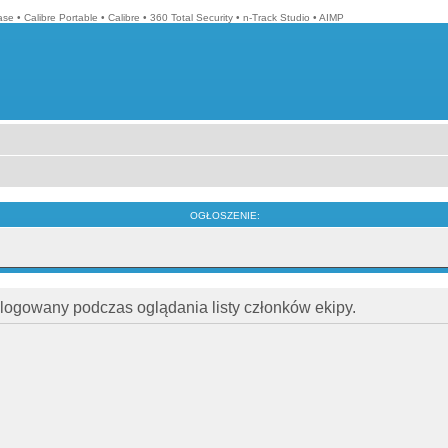
ase
•
Calibre Portable
•
Calibre
•
360 Total Security
•
n-Track Studio
•
AIMP
OGŁOSZENIE:
alogowany podczas oglądania listy członków ekipy.