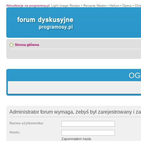
Aktualizacje na programosy.pl
:
Light Image Resizer
•
Rename Master
•
Helium
•
Opera
•
Chr
Strona główna
OG
Administrator forum wymaga, żebyś był zarejestrowany i z
Nazwa użytkownika:
Hasło:
Zapomniałem hasła