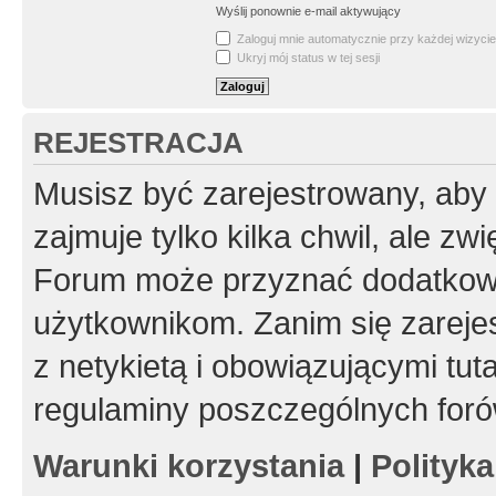
Wyślij ponownie e-mail aktywujący
Zaloguj mnie automatycznie przy każdej wizycie
Ukryj mój status w tej sesji
REJESTRACJA
Musisz być zarejestrowany, aby
zajmuje tylko kilka chwil, ale z
Forum może przyznać dodatkow
użytkownikom. Zanim się zarejes
z netykietą i obowiązującymi tut
regulaminy poszczególnych foró
Warunki korzystania
|
Polityk