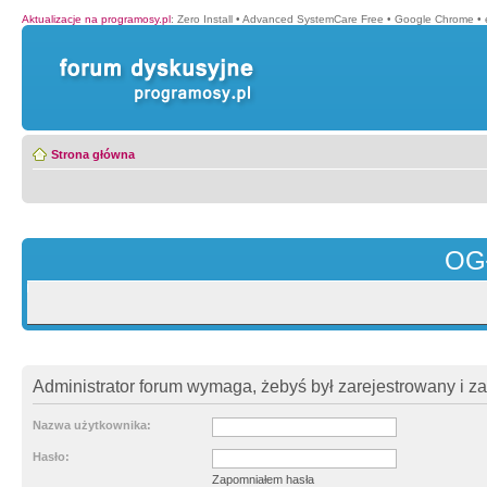
Aktualizacje na programosy.pl
:
Zero Install
•
Advanced SystemCare Free
•
Google Chrome
•
Strona główna
OG
Administrator forum wymaga, żebyś był zarejestrowany i z
Nazwa użytkownika:
Hasło:
Zapomniałem hasła