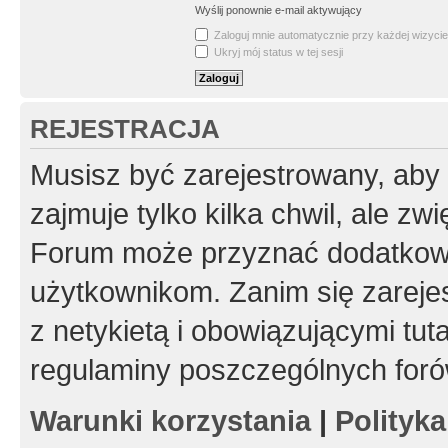
Wyślij ponownie e-mail aktywujący
Zaloguj mnie automatycznie przy każdej wizycie
Ukryj mój status w tej sesji
REJESTRACJA
Musisz być zarejestrowany, aby
zajmuje tylko kilka chwil, ale z
Forum może przyznać dodatkow
użytkownikom. Zanim się zarejes
z netykietą i obowiązującymi tut
regulaminy poszczególnych foró
Warunki korzystania
|
Polityk