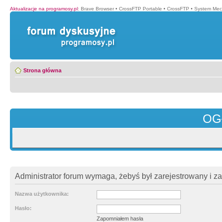
Aktualizacje na programosy.pl
:
Brave Browser
•
CrossFTP Portable
•
CrossFTP
•
System Mec
Strona główna
OG
Administrator forum wymaga, żebyś był zarejestrowany i z
Nazwa użytkownika:
Hasło:
Zapomniałem hasła