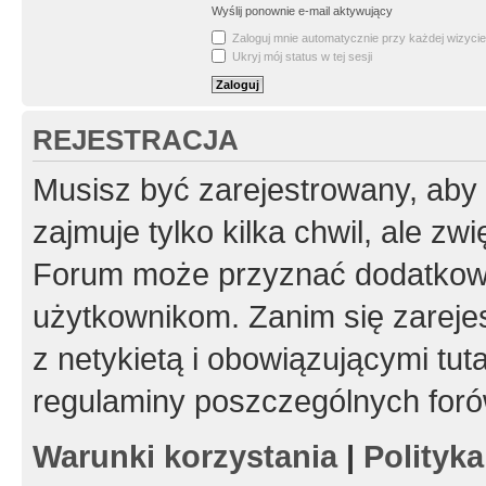
Wyślij ponownie e-mail aktywujący
Zaloguj mnie automatycznie przy każdej wizycie
Ukryj mój status w tej sesji
REJESTRACJA
Musisz być zarejestrowany, aby
zajmuje tylko kilka chwil, ale z
Forum może przyznać dodatkow
użytkownikom. Zanim się zarejes
z netykietą i obowiązującymi tut
regulaminy poszczególnych foró
Warunki korzystania
|
Polityk