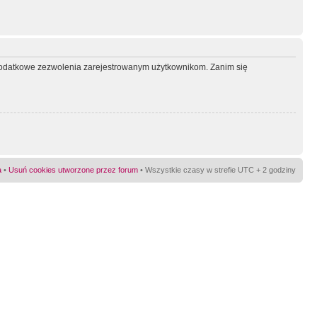
ć dodatkowe zezwolenia zarejestrowanym użytkownikom. Zanim się
a
•
Usuń cookies utworzone przez forum
• Wszystkie czasy w strefie UTC + 2 godziny