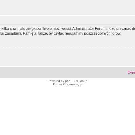
ko kilka chwil, ale zwiększa Twoje możliwości. Administrator Forum może przyzna
tutaj zasadami. Pamiętaj także, by czytać regulaminy poszczególnych forów.
Ekip
Powered by
phpBB
© Group
Forum Programosy.pl