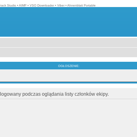
Track Studio
•
AIMP
•
VSO Downloader
•
Viber
•
Ahnenblatt Portable
OGŁOSZENIE:
alogowany podczas oglądania listy członków ekipy.