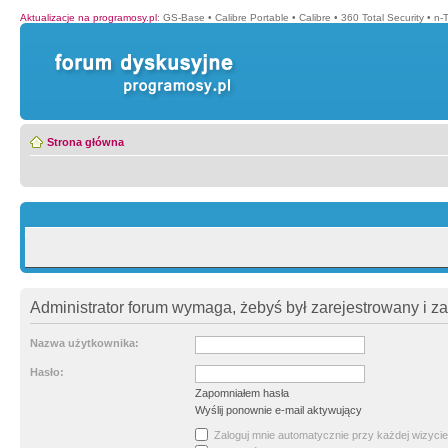
Aktualizacje na programosy.pl
:
GS-Base
•
Calibre Portable
•
Calibre
•
360 Total Security
•
n-
Strona główna
Administrator forum wymaga, żebyś był zarejestrowany i z
Nazwa użytkownika:
Hasło:
Zapomniałem hasła
Wyślij ponownie e-mail aktywujący
Zaloguj mnie automatycznie przy każdej wizycie