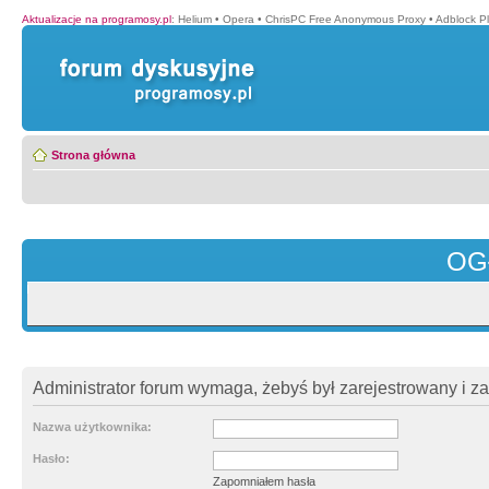
Aktualizacje na programosy.pl
:
Helium
•
Opera
•
ChrisPC Free Anonymous Proxy
•
Adblock P
Strona główna
OG
Administrator forum wymaga, żebyś był zarejestrowany i z
Nazwa użytkownika:
Hasło:
Zapomniałem hasła