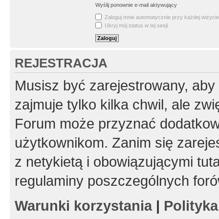
Wyślij ponownie e-mail aktywujący
Zaloguj mnie automatycznie przy każdej wizycie
Ukryj mój status w tej sesji
REJESTRACJA
Musisz być zarejestrowany, aby
zajmuje tylko kilka chwil, ale z
Forum może przyznać dodatkow
użytkownikom. Zanim się zarejes
z netykietą i obowiązującymi tut
regulaminy poszczególnych foró
Warunki korzystania
|
Polityk