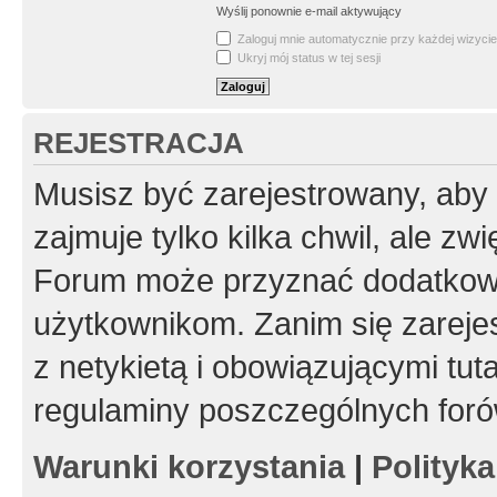
Wyślij ponownie e-mail aktywujący
Zaloguj mnie automatycznie przy każdej wizycie
Ukryj mój status w tej sesji
REJESTRACJA
Musisz być zarejestrowany, aby
zajmuje tylko kilka chwil, ale z
Forum może przyznać dodatkow
użytkownikom. Zanim się zarejes
z netykietą i obowiązującymi tut
regulaminy poszczególnych foró
Warunki korzystania
|
Polityk