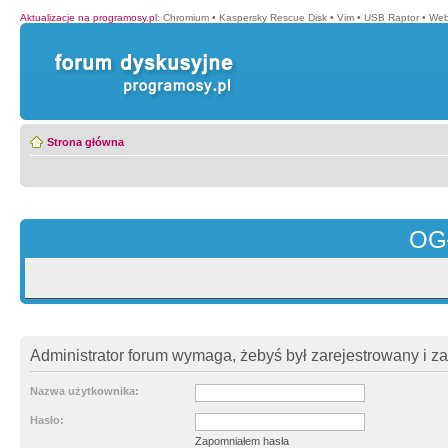
Aktualizacje na programosy.pl
:
Chromium
•
Kaspersky Rescue Disk
•
Vim
•
USB Raptor
•
Web
Strona główna
OG
Administrator forum wymaga, żebyś był zarejestrowany i z
Nazwa użytkownika:
Hasło:
Zapomniałem hasła