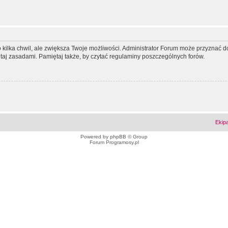
ko kilka chwil, ale zwiększa Twoje możliwości. Administrator Forum może przyzna
tutaj zasadami. Pamiętaj także, by czytać regulaminy poszczególnych forów.
Ekip
Powered by
phpBB
© Group
Forum Programosy.pl