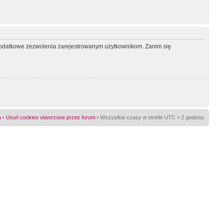
ć dodatkowe zezwolenia zarejestrowanym użytkownikom. Zanim się
a
•
Usuń cookies utworzone przez forum
• Wszystkie czasy w strefie UTC + 2 godziny