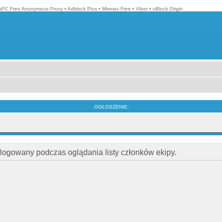
isPC Free Anonymous Proxy
•
Adblock Plus
•
Mixmax Free
•
Viber
•
uBlock Origin
OGŁOSZENIE:
alogowany podczas oglądania listy członków ekipy.