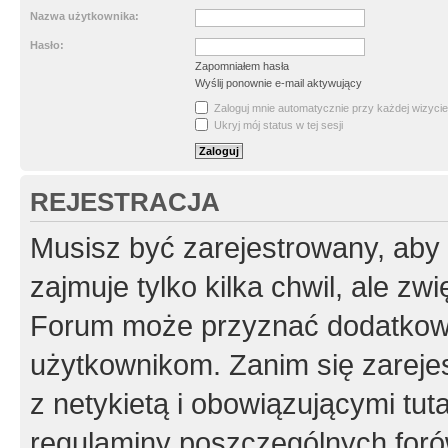
Nazwa użytkownika:
Hasło:
Zapomniałem hasła
Wyślij ponownie e-mail aktywujący
Zaloguj mnie automatycznie przy każdej wizycie
Ukryj mój status w tej sesji
REJESTRACJA
Musisz być zarejestrowany, aby
zajmuje tylko kilka chwil, ale z
Forum może przyznać dodatkow
użytkownikom. Zanim się zarejes
z netykietą i obowiązującymi tut
regulaminy poszczególnych foró