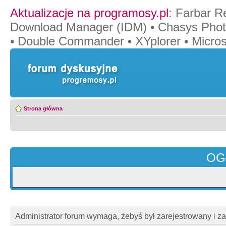
Aktualizacje na programosy.pl
:
Farbar R
Download Manager (IDM)
•
Chasys Pho
•
Double Commander
•
XYplorer
•
Micros
Strona główna
OG
Administrator forum wymaga, żebyś był zarejestrowany i z