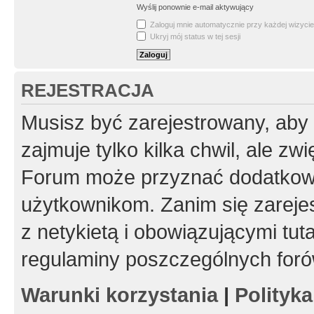
Wyślij ponownie e-mail aktywujący
Zaloguj mnie automatycznie przy każdej wizycie
Ukryj mój status w tej sesji
REJESTRACJA
Musisz być zarejestrowany, aby
zajmuje tylko kilka chwil, ale z
Forum może przyznać dodatkow
użytkownikom. Zanim się zarejes
z netykietą i obowiązującymi tut
regulaminy poszczególnych foró
Warunki korzystania
|
Polityk