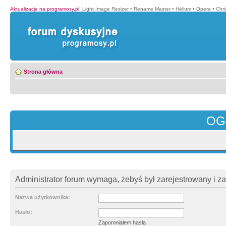
Aktualizacje na programosy.pl
:
Light Image Resizer
•
Rename Master
•
Helium
•
Opera
•
Chr
Strona główna
OG
Administrator forum wymaga, żebyś był zarejestrowany i z
Nazwa użytkownika:
Hasło:
Zapomniałem hasła