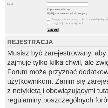
Hasło:
Zapomniałem hasła
Wyślij ponownie e-mail aktywujący
Zaloguj mnie automatycznie przy każdej wizycie
Ukryj mój status w tej sesji
REJESTRACJA
Musisz być zarejestrowany, aby
zajmuje tylko kilka chwil, ale z
Forum może przyznać dodatkow
użytkownikom. Zanim się zarejes
z netykietą i obowiązującymi tut
regulaminy poszczególnych foró