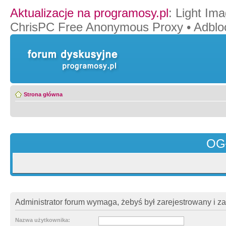
Aktualizacje na programosy.pl
:
Light Ima
ChrisPC Free Anonymous Proxy
•
Adblo
Strona główna
OG
Administrator forum wymaga, żebyś był zarejestrowany i z
Nazwa użytkownika: