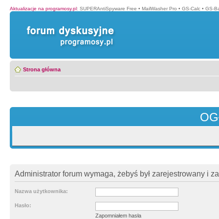
Aktualizacje na programosy.pl
:
SUPERAntiSpyware Free
•
MailWasher Pro
•
GS-Calc
•
GS-B
Strona główna
OG
Administrator forum wymaga, żebyś był zarejestrowany i z
Nazwa użytkownika:
Hasło:
Zapomniałem hasła