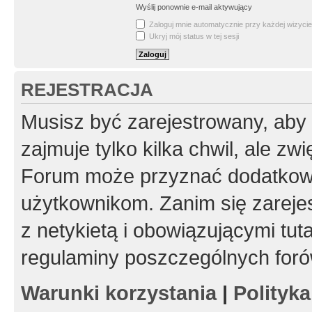
Wyślij ponownie e-mail aktywujący
Zaloguj mnie automatycznie przy każdej wizycie
Ukryj mój status w tej sesji
REJESTRACJA
Musisz być zarejestrowany, aby
zajmuje tylko kilka chwil, ale z
Forum może przyznać dodatkow
użytkownikom. Zanim się zarejes
z netykietą i obowiązującymi tut
regulaminy poszczególnych foró
Warunki korzystania
|
Polityk