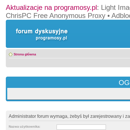
Aktualizacje na programosy.pl
:
Light Ima
ChrisPC Free Anonymous Proxy
•
Adblo
Strona główna
OG
Administrator forum wymaga, żebyś był zarejestrowany i z
Nazwa użytkownika: