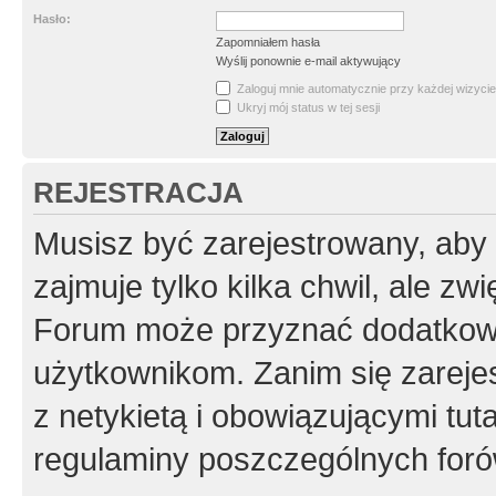
Hasło:
Zapomniałem hasła
Wyślij ponownie e-mail aktywujący
Zaloguj mnie automatycznie przy każdej wizycie
Ukryj mój status w tej sesji
REJESTRACJA
Musisz być zarejestrowany, aby
zajmuje tylko kilka chwil, ale z
Forum może przyznać dodatkow
użytkownikom. Zanim się zarejes
z netykietą i obowiązującymi tut
regulaminy poszczególnych foró