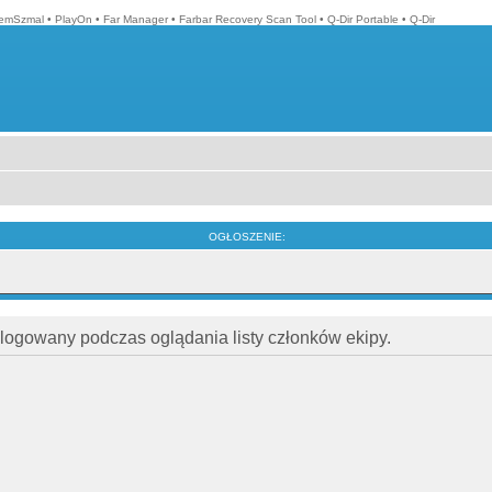
emSzmal
•
PlayOn
•
Far Manager
•
Farbar Recovery Scan Tool
•
Q-Dir Portable
•
Q-Dir
OGŁOSZENIE:
alogowany podczas oglądania listy członków ekipy.