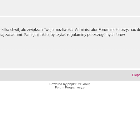
ko kilka chwil, ale zwiększa Twoje możliwości. Administrator Forum może przyzna
tutaj zasadami. Pamiętaj także, by czytać regulaminy poszczególnych forów.
Ekip
Powered by
phpBB
© Group
Forum Programosy.pl