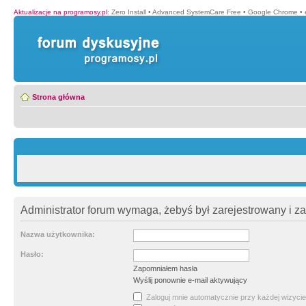
Aktualizacje na programosy.pl
:
Zero Install
•
Advanced SystemCare Free
•
Google Chrome
•
Strona główna
Administrator forum wymaga, żebyś był zarejestrowany i z
Nazwa użytkownika:
Hasło:
Zapomniałem hasła
Wyślij ponownie e-mail aktywujący
Zaloguj mnie automatycznie przy każdej wizycie