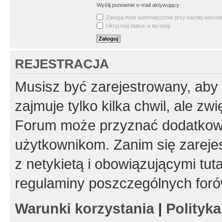
Wyślij ponownie e-mail aktywujący
Zaloguj mnie automatycznie przy każdej wizycie
Ukryj mój status w tej sesji
REJESTRACJA
Musisz być zarejestrowany, aby
zajmuje tylko kilka chwil, ale z
Forum może przyznać dodatkow
użytkownikom. Zanim się zarejes
z netykietą i obowiązującymi tut
regulaminy poszczególnych foró
Warunki korzystania
|
Polityk