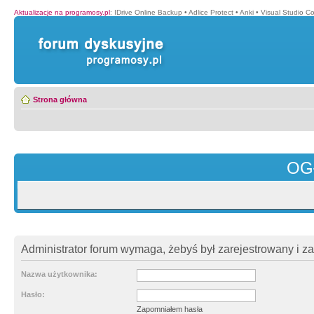
Aktualizacje na programosy.pl
:
IDrive Online Backup
•
Adlice Protect
•
Anki
•
Visual Studio C
Strona główna
OG
Administrator forum wymaga, żebyś był zarejestrowany i z
Nazwa użytkownika:
Hasło:
Zapomniałem hasła