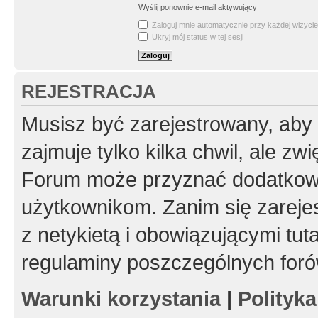
Wyślij ponownie e-mail aktywujący
Zaloguj mnie automatycznie przy każdej wizycie
Ukryj mój status w tej sesji
REJESTRACJA
Musisz być zarejestrowany, aby
zajmuje tylko kilka chwil, ale z
Forum może przyznać dodatkow
użytkownikom. Zanim się zarejes
z netykietą i obowiązującymi tut
regulaminy poszczególnych foró
Warunki korzystania
|
Polityk