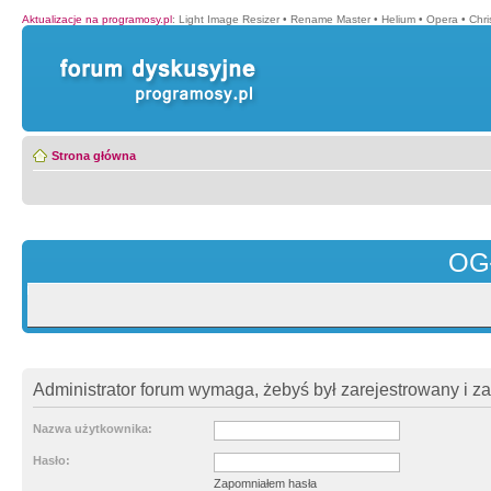
Aktualizacje na programosy.pl
:
Light Image Resizer
•
Rename Master
•
Helium
•
Opera
•
Chr
Strona główna
OG
Administrator forum wymaga, żebyś był zarejestrowany i z
Nazwa użytkownika:
Hasło:
Zapomniałem hasła