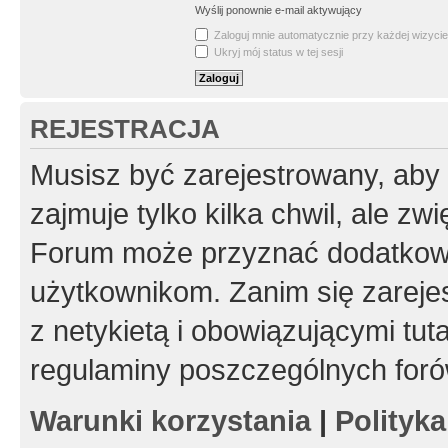
Wyślij ponownie e-mail aktywujący
Zaloguj mnie automatycznie przy każdej wizycie
Ukryj mój status w tej sesji
REJESTRACJA
Musisz być zarejestrowany, aby
zajmuje tylko kilka chwil, ale z
Forum może przyznać dodatkow
użytkownikom. Zanim się zarejes
z netykietą i obowiązującymi tut
regulaminy poszczególnych foró
Warunki korzystania
|
Polityk