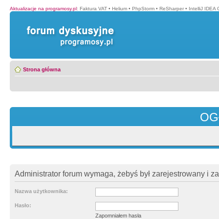
Aktualizacje na programosy.pl
:
Faktura VAT
•
Helium
•
PhpStorm
•
ReSharper
•
IntelliJ IDEA
Strona główna
OG
Administrator forum wymaga, żebyś był zarejestrowany i z
Nazwa użytkownika:
Hasło:
Zapomniałem hasła