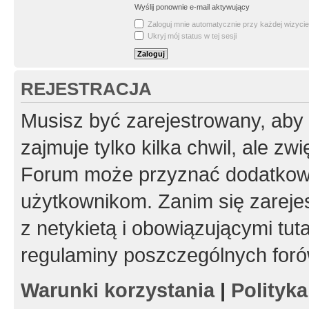
Wyślij ponownie e-mail aktywujący
Zaloguj mnie automatycznie przy każdej wizycie
Ukryj mój status w tej sesji
REJESTRACJA
Musisz być zarejestrowany, aby
zajmuje tylko kilka chwil, ale z
Forum może przyznać dodatkow
użytkownikom. Zanim się zarejes
z netykietą i obowiązującymi tut
regulaminy poszczególnych foró
Warunki korzystania
|
Polityk