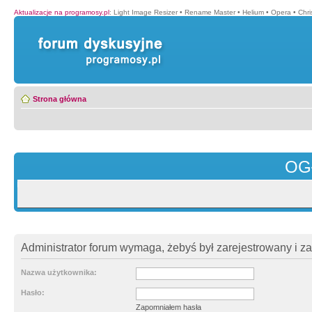
Aktualizacje na programosy.pl
:
Light Image Resizer
•
Rename Master
•
Helium
•
Opera
•
Chr
Strona główna
OG
Administrator forum wymaga, żebyś był zarejestrowany i z
Nazwa użytkownika:
Hasło:
Zapomniałem hasła