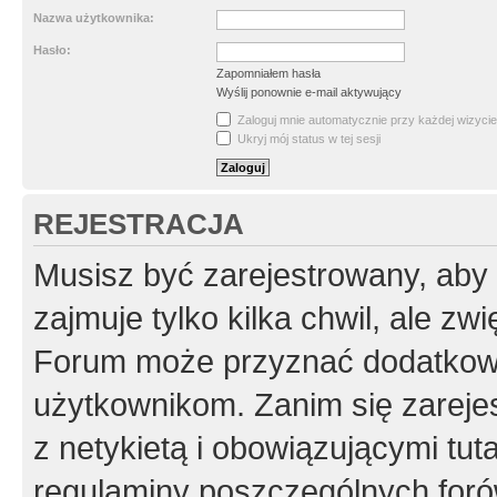
Nazwa użytkownika:
Hasło:
Zapomniałem hasła
Wyślij ponownie e-mail aktywujący
Zaloguj mnie automatycznie przy każdej wizycie
Ukryj mój status w tej sesji
REJESTRACJA
Musisz być zarejestrowany, aby
zajmuje tylko kilka chwil, ale z
Forum może przyznać dodatkow
użytkownikom. Zanim się zarejes
z netykietą i obowiązującymi tut
regulaminy poszczególnych foró