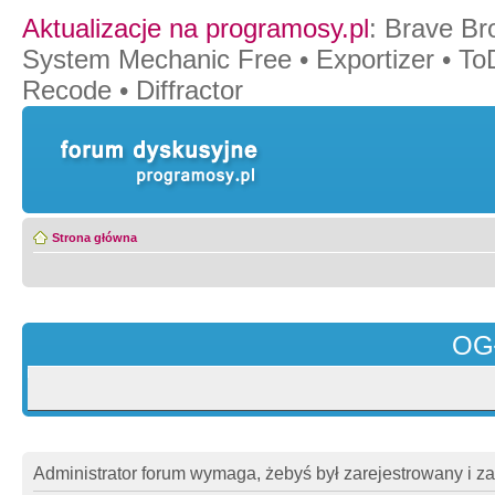
Aktualizacje na programosy.pl
:
Brave Br
System Mechanic Free
•
Exportizer
•
To
Recode
•
Diffractor
Strona główna
OG
Administrator forum wymaga, żebyś był zarejestrowany i z