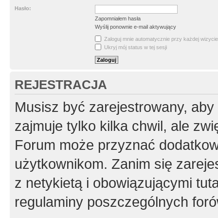
Hasło:
Zapomniałem hasła
Wyślij ponownie e-mail aktywujący
Zaloguj mnie automatycznie przy każdej wizycie
Ukryj mój status w tej sesji
REJESTRACJA
Musisz być zarejestrowany, aby
zajmuje tylko kilka chwil, ale z
Forum może przyznać dodatkow
użytkownikom. Zanim się zarejes
z netykietą i obowiązującymi tut
regulaminy poszczególnych foró