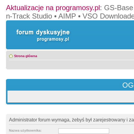
Aktualizacje na programosy.pl
:
GS-Base
n-Track Studio
•
AIMP
•
VSO Downloade
Strona główna
OG
Administrator forum wymaga, żebyś był zarejestrowany i z
Nazwa użytkownika: