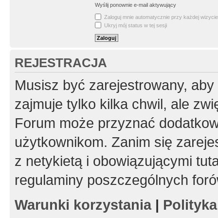
Wyślij ponownie e-mail aktywujący
Zaloguj mnie automatycznie przy każdej wizycie
Ukryj mój status w tej sesji
REJESTRACJA
Musisz być zarejestrowany, aby
zajmuje tylko kilka chwil, ale z
Forum może przyznać dodatkow
użytkownikom. Zanim się zarejes
z netykietą i obowiązującymi tut
regulaminy poszczególnych foró
Warunki korzystania
|
Polityk