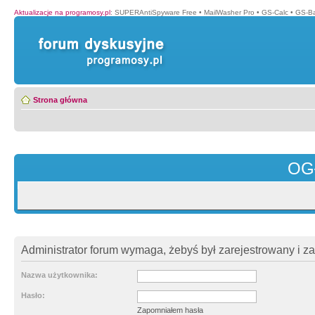
Aktualizacje na programosy.pl
:
SUPERAntiSpyware Free
•
MailWasher Pro
•
GS-Calc
•
GS-B
Strona główna
OG
Administrator forum wymaga, żebyś był zarejestrowany i z
Nazwa użytkownika:
Hasło:
Zapomniałem hasła