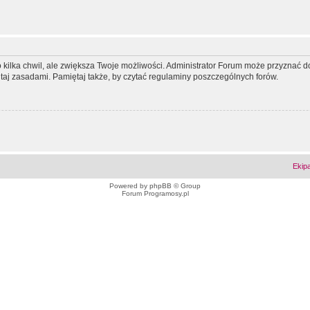
ko kilka chwil, ale zwiększa Twoje możliwości. Administrator Forum może przyzna
tutaj zasadami. Pamiętaj także, by czytać regulaminy poszczególnych forów.
Ekip
Powered by
phpBB
© Group
Forum Programosy.pl