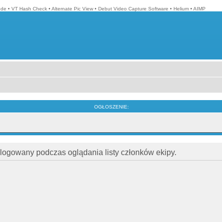
ode
•
VT Hash Check
•
Alternate Pic View
•
Debut Video Capture Software
•
Helium
•
AIMP
OGŁOSZENIE:
alogowany podczas oglądania listy członków ekipy.