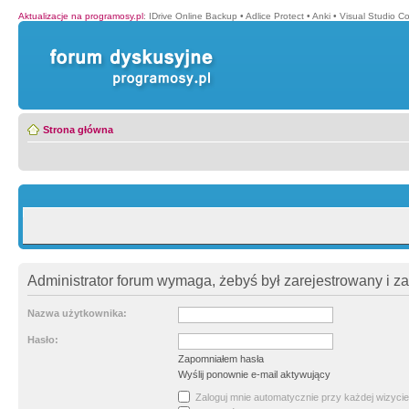
Aktualizacje na programosy.pl
:
IDrive Online Backup
•
Adlice Protect
•
Anki
•
Visual Studio C
Strona główna
Administrator forum wymaga, żebyś był zarejestrowany i z
Nazwa użytkownika:
Hasło:
Zapomniałem hasła
Wyślij ponownie e-mail aktywujący
Zaloguj mnie automatycznie przy każdej wizycie