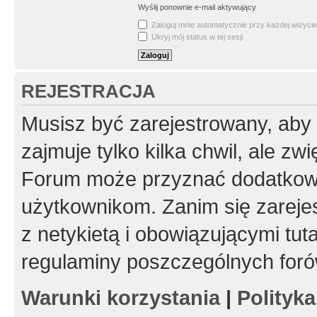
Wyślij ponownie e-mail aktywujący
Zaloguj mnie automatycznie przy każdej wizycie
Ukryj mój status w tej sesji
REJESTRACJA
Musisz być zarejestrowany, aby
zajmuje tylko kilka chwil, ale z
Forum może przyznać dodatkow
użytkownikom. Zanim się zarejes
z netykietą i obowiązującymi tut
regulaminy poszczególnych foró
Warunki korzystania
|
Polityk