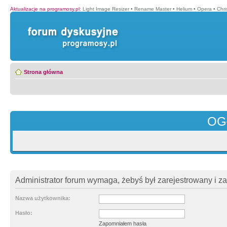
Aktualizacje na programosy.pl
:
Light Image Resizer
•
Rename Master
•
Helium
•
Opera
•
Chr
Strona główna
OG
Administrator forum wymaga, żebyś był zarejestrowany i z
Nazwa użytkownika:
Hasło:
Zapomniałem hasła