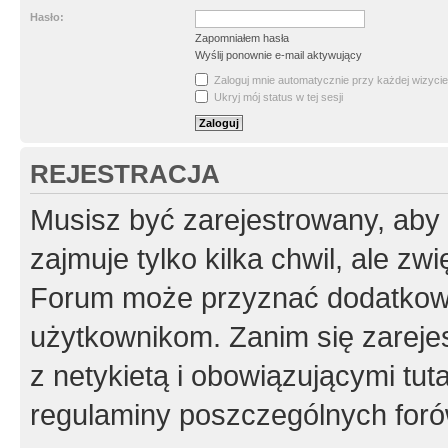
Hasło:
Zapomniałem hasła
Wyślij ponownie e-mail aktywujący
Zaloguj mnie automatycznie przy każdej wizycie
Ukryj mój status w tej sesji
REJESTRACJA
Musisz być zarejestrowany, aby
zajmuje tylko kilka chwil, ale z
Forum może przyznać dodatkow
użytkownikom. Zanim się zarejes
z netykietą i obowiązującymi tut
regulaminy poszczególnych foró