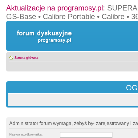
Aktualizacje na programosy.pl
:
SUPERAn
GS-Base
•
Calibre Portable
•
Calibre
•
36
Strona główna
OG
Administrator forum wymaga, żebyś był zarejestrowany i z
Nazwa użytkownika: