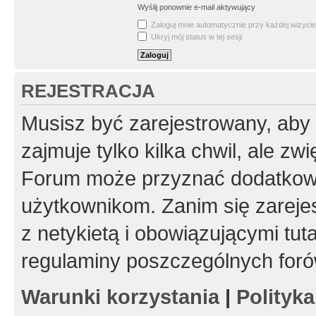
Wyślij ponownie e-mail aktywujący
Zaloguj mnie automatycznie przy każdej wizycie
Ukryj mój status w tej sesji
REJESTRACJA
Musisz być zarejestrowany, aby
zajmuje tylko kilka chwil, ale z
Forum może przyznać dodatkow
użytkownikom. Zanim się zarejes
z netykietą i obowiązującymi tut
regulaminy poszczególnych foró
Warunki korzystania
|
Polityk