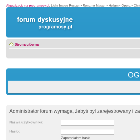
Aktualizacje na programosy.pl
:
Light Image Resizer
•
Rename Master
•
Helium
•
Opera
•
Chr
Strona główna
OG
Administrator forum wymaga, żebyś był zarejestrowany i z
Nazwa użytkownika:
Hasło:
Zapomniałem hasła