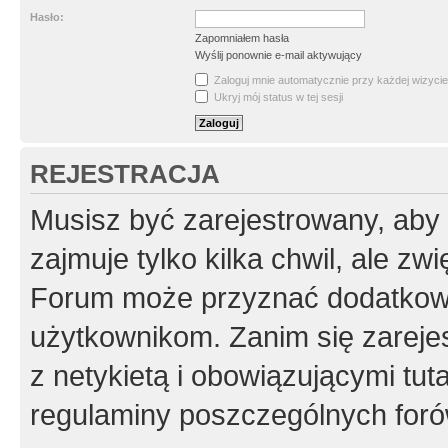
Hasło:
Zapomniałem hasła
Wyślij ponownie e-mail aktywujący
Zaloguj mnie automatycznie przy każdej wizycie
Ukryj mój status w tej sesji
REJESTRACJA
Musisz być zarejestrowany, aby
zajmuje tylko kilka chwil, ale z
Forum może przyznać dodatkow
użytkownikom. Zanim się zarejes
z netykietą i obowiązującymi tut
regulaminy poszczególnych foró