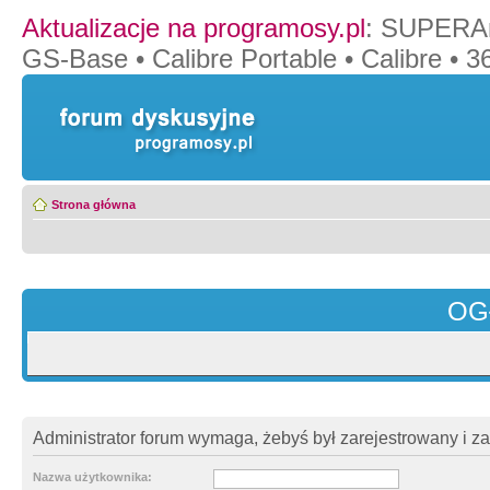
Aktualizacje na programosy.pl
:
SUPERAn
GS-Base
•
Calibre Portable
•
Calibre
•
36
Strona główna
OG
Administrator forum wymaga, żebyś był zarejestrowany i z
Nazwa użytkownika: