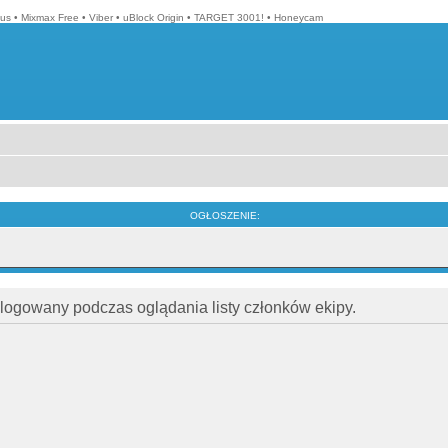
lus
•
Mixmax Free
•
Viber
•
uBlock Origin
•
TARGET 3001!
•
Honeycam
OGŁOSZENIE:
alogowany podczas oglądania listy członków ekipy.