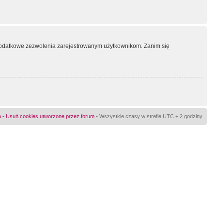
ć dodatkowe zezwolenia zarejestrowanym użytkownikom. Zanim się
a
•
Usuń cookies utworzone przez forum
• Wszystkie czasy w strefie UTC + 2 godziny