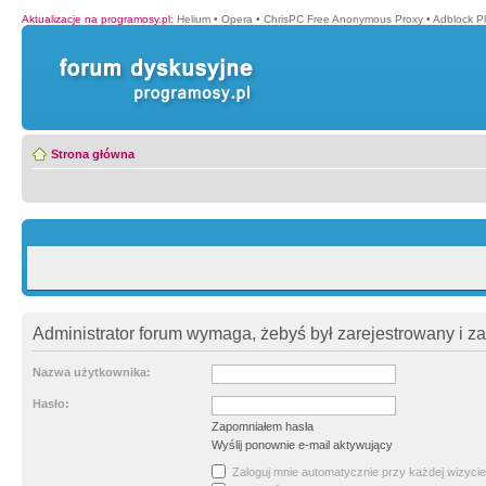
Aktualizacje na programosy.pl
:
Helium
•
Opera
•
ChrisPC Free Anonymous Proxy
•
Adblock P
Strona główna
Administrator forum wymaga, żebyś był zarejestrowany i z
Nazwa użytkownika:
Hasło:
Zapomniałem hasła
Wyślij ponownie e-mail aktywujący
Zaloguj mnie automatycznie przy każdej wizycie