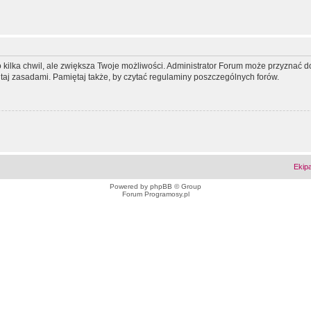
ko kilka chwil, ale zwiększa Twoje możliwości. Administrator Forum może przyzna
tutaj zasadami. Pamiętaj także, by czytać regulaminy poszczególnych forów.
Ekip
Powered by
phpBB
© Group
Forum Programosy.pl