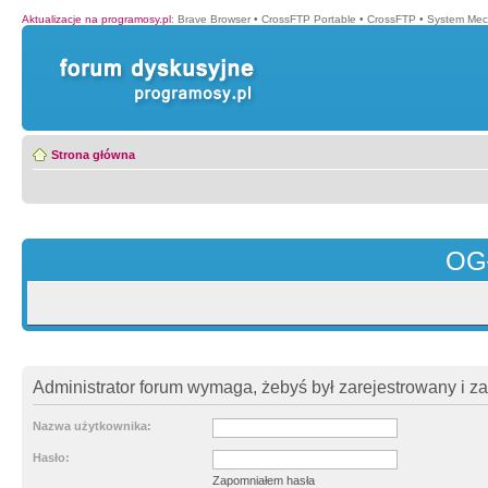
Aktualizacje na programosy.pl
:
Brave Browser
•
CrossFTP Portable
•
CrossFTP
•
System Mec
Strona główna
OG
Administrator forum wymaga, żebyś był zarejestrowany i z
Nazwa użytkownika:
Hasło:
Zapomniałem hasła