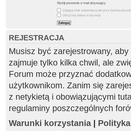
Wyślij ponownie e-mail aktywujący
Zaloguj mnie automatycznie przy każdej wizycie
Ukryj mój status w tej sesji
REJESTRACJA
Musisz być zarejestrowany, aby
zajmuje tylko kilka chwil, ale z
Forum może przyznać dodatkow
użytkownikom. Zanim się zarejes
z netykietą i obowiązującymi tut
regulaminy poszczególnych foró
Warunki korzystania
|
Polityk