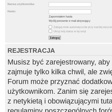
Nazwa użytkownika:
Hasło:
Zapomniałem hasła
Wyślij ponownie e-mail aktywujący
Zaloguj mnie automatycznie przy każdej wizycie
Ukryj mój status w tej sesji
REJESTRACJA
Musisz być zarejestrowany, aby
zajmuje tylko kilka chwil, ale z
Forum może przyznać dodatkow
użytkownikom. Zanim się zarejes
z netykietą i obowiązującymi tut
regulaminy poszczególnych foró