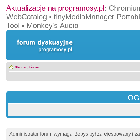
Aktualizacje na programosy.pl
:
Chromiu
WebCatalog
•
tinyMediaManager Portab
Tool
•
Monkey′s Audio
Strona główna
OG
Administrator forum wymaga, żebyś był zarejestrowany i z