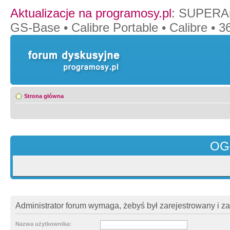
Aktualizacje na programosy.pl
:
SUPERAn
GS-Base
•
Calibre Portable
•
Calibre
•
36
Strona główna
OG
Administrator forum wymaga, żebyś był zarejestrowany i z
Nazwa użytkownika: