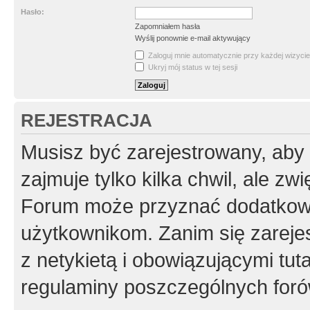
Hasło:
Zapomniałem hasła
Wyślij ponownie e-mail aktywujący
Zaloguj mnie automatycznie przy każdej wizycie
Ukryj mój status w tej sesji
REJESTRACJA
Musisz być zarejestrowany, aby
zajmuje tylko kilka chwil, ale z
Forum może przyznać dodatkow
użytkownikom. Zanim się zarejes
z netykietą i obowiązującymi tut
regulaminy poszczególnych foró