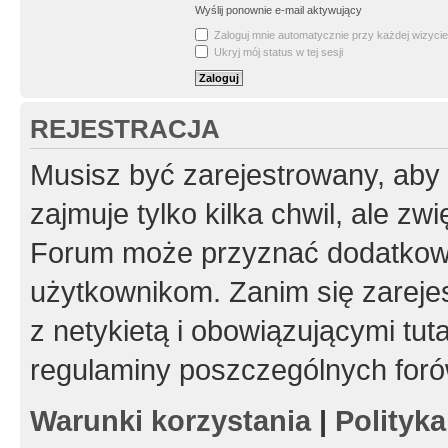
Wyślij ponownie e-mail aktywujący
Zaloguj mnie automatycznie przy każdej wizycie
Ukryj mój status w tej sesji
REJESTRACJA
Musisz być zarejestrowany, aby
zajmuje tylko kilka chwil, ale z
Forum może przyznać dodatkow
użytkownikom. Zanim się zarejes
z netykietą i obowiązującymi tut
regulaminy poszczególnych foró
Warunki korzystania
|
Polityk