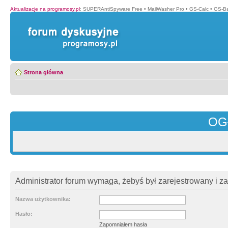
Aktualizacje na programosy.pl
:
SUPERAntiSpyware Free
•
MailWasher Pro
•
GS-Calc
•
GS-B
Strona główna
OG
Administrator forum wymaga, żebyś był zarejestrowany i z
Nazwa użytkownika:
Hasło:
Zapomniałem hasła