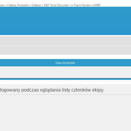
ase
•
Calibre Portable
•
Calibre
•
360 Total Security
•
n-Track Studio
•
AIMP
OGŁOSZENIE:
alogowany podczas oglądania listy członków ekipy.