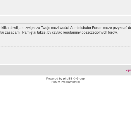
ko kilka chwil, ale zwiększa Twoje możliwości. Administrator Forum może przyzna
tutaj zasadami. Pamiętaj także, by czytać regulaminy poszczególnych forów.
Ekip
Powered by
phpBB
© Group
Forum Programosy.pl