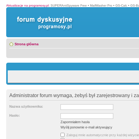
Aktualizacje na programosy.pl
:
SUPERAntiSpyware Free
•
MailWasher Pro
•
GS-Calc
•
GS-B
Strona główna
Administrator forum wymaga, żebyś był zarejestrowany i z
Nazwa użytkownika:
Hasło:
Zapomniałem hasła
Wyślij ponownie e-mail aktywujący
Zaloguj mnie automatycznie przy każdej wizycie