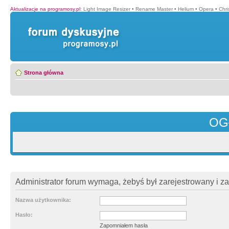
Aktualizacje na programosy.pl
:
Light Image Resizer
•
Rename Master
•
Helium
•
Opera
•
Chr
Strona główna
OG
Administrator forum wymaga, żebyś był zarejestrowany i z
Nazwa użytkownika:
Hasło:
Zapomniałem hasła