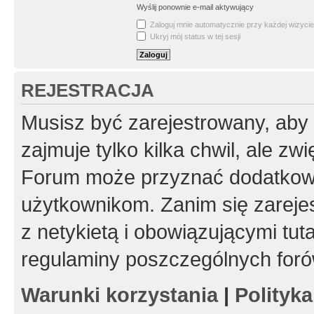
Wyślij ponownie e-mail aktywujący
Zaloguj mnie automatycznie przy każdej wizycie
Ukryj mój status w tej sesji
REJESTRACJA
Musisz być zarejestrowany, aby
zajmuje tylko kilka chwil, ale z
Forum może przyznać dodatkow
użytkownikom. Zanim się zarejes
z netykietą i obowiązującymi tut
regulaminy poszczególnych foró
Warunki korzystania
|
Polityk