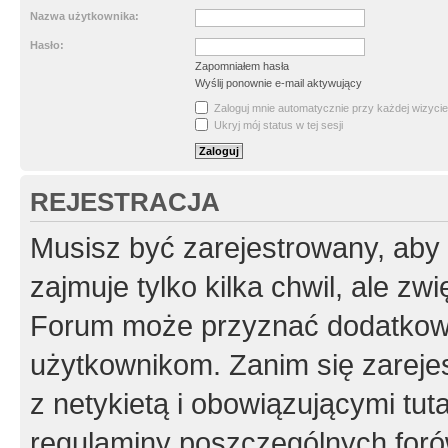
Nazwa użytkownika:
Hasło:
Zapomniałem hasła
Wyślij ponownie e-mail aktywujący
Zaloguj mnie automatycznie przy każdej wizycie
Ukryj mój status w tej sesji
REJESTRACJA
Musisz być zarejestrowany, aby
zajmuje tylko kilka chwil, ale z
Forum może przyznać dodatkow
użytkownikom. Zanim się zarejes
z netykietą i obowiązującymi tut
regulaminy poszczególnych foró