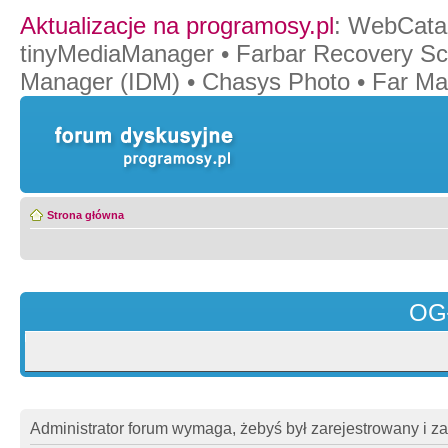
Aktualizacje na programosy.pl
:
WebCata
tinyMediaManager
•
Farbar Recovery Sc
Manager (IDM)
•
Chasys Photo
•
Far Ma
Strona główna
OG
Administrator forum wymaga, żebyś był zarejestrowany i z