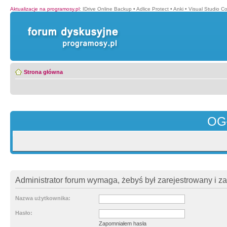
Aktualizacje na programosy.pl
:
IDrive Online Backup
•
Adlice Protect
•
Anki
•
Visual Studio C
Strona główna
OG
Administrator forum wymaga, żebyś był zarejestrowany i z
Nazwa użytkownika:
Hasło:
Zapomniałem hasła