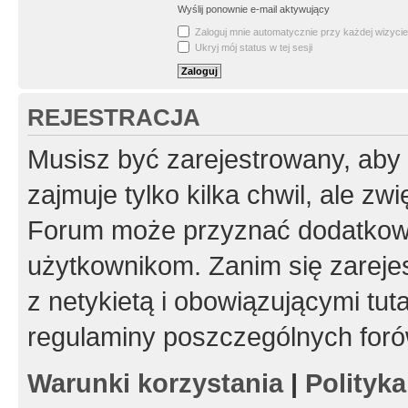
Wyślij ponownie e-mail aktywujący
Zaloguj mnie automatycznie przy każdej wizycie
Ukryj mój status w tej sesji
REJESTRACJA
Musisz być zarejestrowany, aby
zajmuje tylko kilka chwil, ale z
Forum może przyznać dodatkow
użytkownikom. Zanim się zarejes
z netykietą i obowiązującymi tut
regulaminy poszczególnych foró
Warunki korzystania
|
Polityk